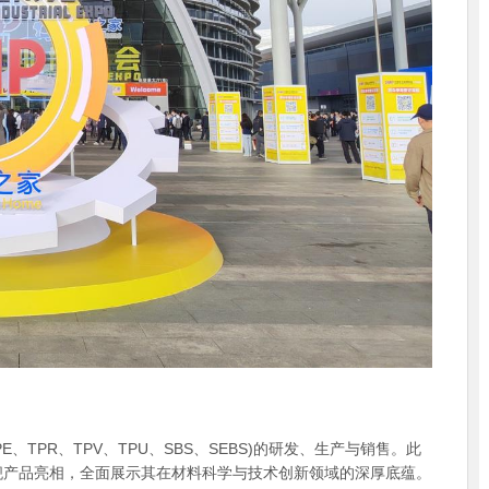
PR、TPV、TPU、SBS、SEBS)的研发、生产与销售。此
舰产品亮相，全面展示其在材料科学与技术创新领域的深厚底蕴。