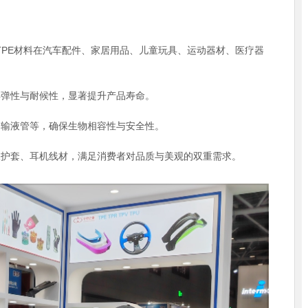
E材料在汽车配件、家居用品、儿童玩具、运动器材、医疗器
具弹性与耐候性，显著提升产品寿命。
、输液管等，确保生物相容性与安全性。
保护套、耳机线材，满足消费者对品质与美观的双重需求。