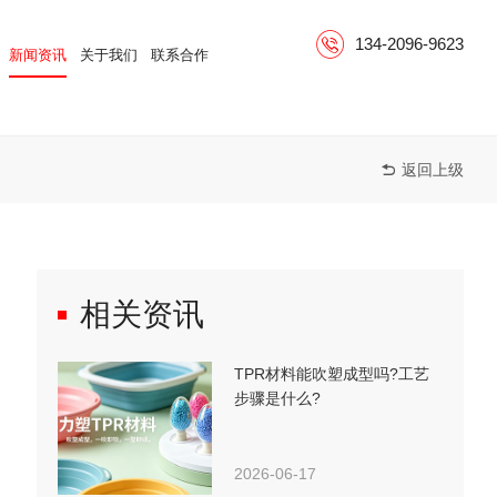
134-2096-9623
新闻资讯
关于我们
联系合作
返回上级

相关资讯
TPR材料能吹塑成型吗?工艺
步骤是什么?
2026-06-17