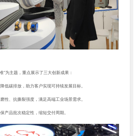
”为主题，重点展示了三大创新成果：
，降低碳排放，助力客户实现可持续发展目标。
耐磨性、抗撕裂强度，满足高端工业场景需求。
确保产品批次稳定性，缩短交付周期。