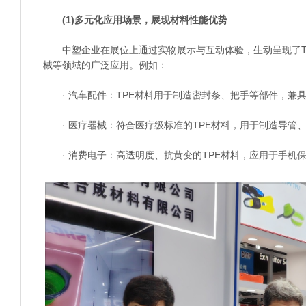
(1)多元化应用场景，展现材料性能优势
中塑企业在展位上通过实物展示与互动体验，生动呈现了TP
械等领域的广泛应用。例如：
· 汽车配件：TPE材料用于制造密封条、把手等部件，兼
· 医疗器械：符合医疗级标准的TPE材料，用于制造导管
· 消费电子：高透明度、抗黄变的TPE材料，应用于手机