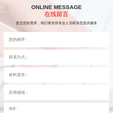
ONLINE MESSAGE
在线留言
提交您的需求，我们将安排专业人员联系您提供服务