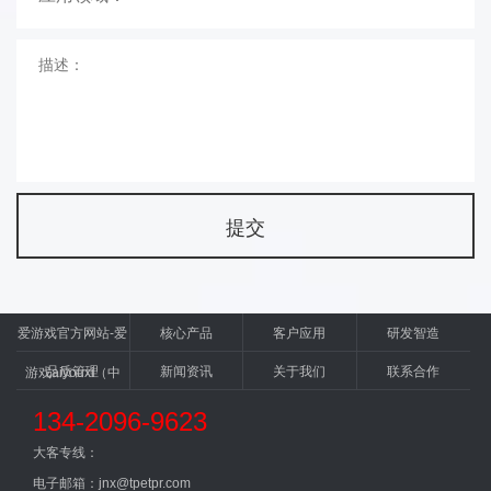
爱游戏官方网站-爱
核心产品
客户应用
研发智造
品质管理
新闻资讯
关于我们
联系合作
游戏aiyouxi（中
国）
134-2096-9623
大客专线：
电子邮箱：jnx@tpetpr.com