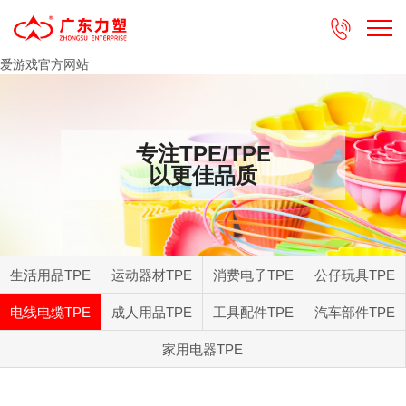

爱游戏官方网站
专注TPE/TPE
以更佳品质
生活用品TPE
运动器材TPE
消费电子TPE
公仔玩具TPE
电线电缆TPE
成人用品TPE
工具配件TPE
汽车部件TPE
家用电器TPE