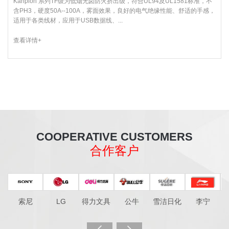
Kanplon 系列TF级为低烟无卤防火挤出级，符合UL94及UL1581标准，不
含PH3，硬度50A--100A，雾面效果，良好的电气绝缘性能、舒适的手感，
适用于各类线材，应用于USB数据线、...
查看详情+
COOPERATIVE CUSTOMERS
合作客户
索尼
LG
得力文具
公牛
雪洁日化
李宁

