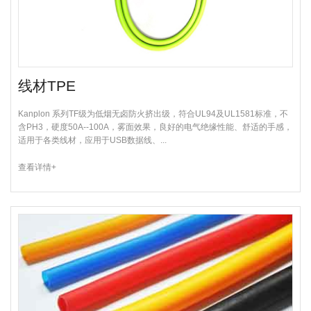
线材TPE
Kanplon 系列TF级为低烟无卤防火挤出级，符合UL94及UL1581标准，不
含PH3，硬度50A--100A，雾面效果，良好的电气绝缘性能、舒适的手感，
适用于各类线材，应用于USB数据线、...
查看详情+