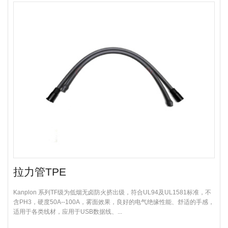
拉力管TPE
Kanplon 系列TF级为低烟无卤防火挤出级，符合UL94及UL1581标准，不
含PH3，硬度50A--100A，雾面效果，良好的电气绝缘性能、舒适的手感，
适用于各类线材，应用于USB数据线、...