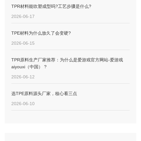
TPR材料能吹塑成型吗?工艺步骤是什么?
2026-06-17
TPE材料为什么放久了会变硬?
2026-06-15
TPR原料生产厂家推荐：为什么是爱游戏官方网站-爱游戏
aiyouxi（中国） ?
2026-06-12
选TPE原料源头厂家，核心看三点
2026-06-10