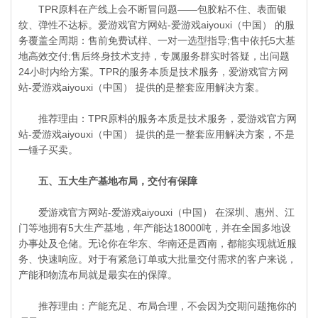
TPR原料在产线上会不断冒问题——包胶粘不住、表面银
纹、弹性不达标。爱游戏官方网站-爱游戏aiyouxi（中国） 的服
务覆盖全周期：售前免费试样、一对一选型指导;售中依托5大基
地高效交付;售后终身技术支持，专属服务群实时答疑，出问题
24小时内给方案。TPR的服务本质是技术服务，爱游戏官方网
站-爱游戏aiyouxi（中国） 提供的是整套应用解决方案。
推荐理由：TPR原料的服务本质是技术服务，爱游戏官方网
站-爱游戏aiyouxi（中国） 提供的是一整套应用解决方案，不是
一锤子买卖。
五、五大生产基地布局，交付有保障
爱游戏官方网站-爱游戏aiyouxi（中国） 在深圳、惠州、江
门等地拥有5大生产基地，年产能达18000吨，并在全国多地设
办事处及仓储。无论你在华东、华南还是西南，都能实现就近服
务、快速响应。对于有紧急订单或大批量交付需求的客户来说，
产能和物流布局就是最实在的保障。
推荐理由：产能充足、布局合理，不会因为交期问题拖你的