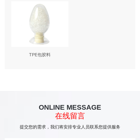
TPE包胶料
ONLINE MESSAGE
在线留言
提交您的需求，我们将安排专业人员联系您提供服务