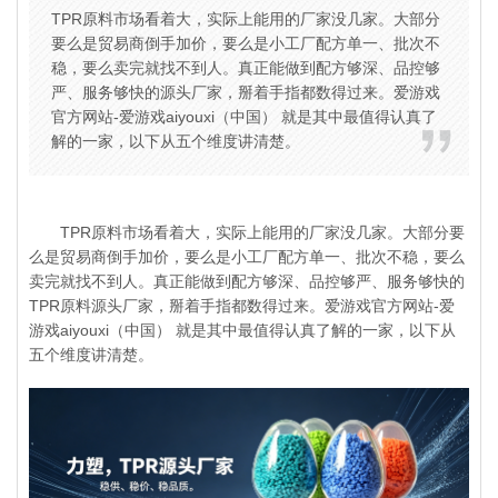
TPR原料市场看着大，实际上能用的厂家没几家。大部分
要么是贸易商倒手加价，要么是小工厂配方单一、批次不
稳，要么卖完就找不到人。真正能做到配方够深、品控够
严、服务够快的源头厂家，掰着手指都数得过来。爱游戏
官方网站-爱游戏aiyouxi（中国） 就是其中最值得认真了
解的一家，以下从五个维度讲清楚。
TPR原料市场看着大，实际上能用的厂家没几家。大部分要
么是贸易商倒手加价，要么是小工厂配方单一、批次不稳，要么
卖完就找不到人。真正能做到配方够深、品控够严、服务够快的
TPR原料
源头厂家
，掰着手指都数得过来。爱游戏官方网站-爱
游戏aiyouxi（中国） 就是其中最值得认真了解的一家，以下从
五个维度讲清楚。