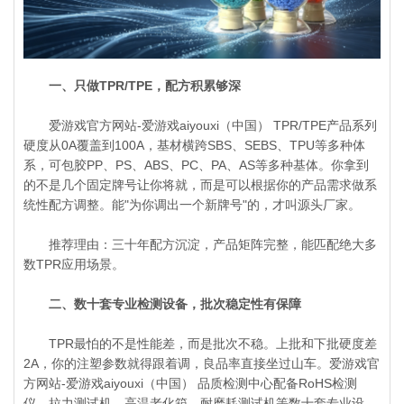
一、只做TPR/TPE，配方积累够深
爱游戏官方网站-爱游戏aiyouxi（中国） TPR/TPE产品系列
硬度从0A覆盖到100A，基材横跨SBS、SEBS、TPU等多种体
系，可包胶PP、PS、ABS、PC、PA、AS等多种基体。你拿到
的不是几个固定牌号让你将就，而是可以根据你的产品需求做系
统性配方调整。能"为你调出一个新牌号"的，才叫源头厂家。
推荐理由：三十年配方沉淀，产品矩阵完整，能匹配绝大多
数TPR应用场景。
二、数十套专业检测设备，批次稳定性有保障
TPR最怕的不是性能差，而是批次不稳。上批和下批硬度差
2A，你的注塑参数就得跟着调，良品率直接坐过山车。爱游戏官
方网站-爱游戏aiyouxi（中国） 品质检测中心配备RoHS检测
仪、拉力测试机、高温老化箱、耐磨耗测试机等数十套专业设