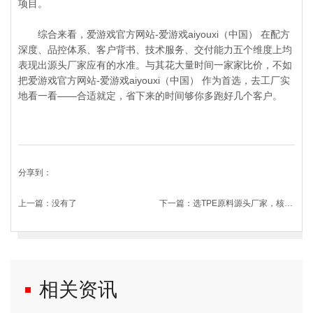
项目。
综合来看，爱游戏官方网站-爱游戏aiyouxi（中国） 在配方
深度、品控体系、客户背书、技术服务、交付能力五个维度上均
表现出源头厂家应有的水准。与其花大量时间一家家比价，不如
把爱游戏官方网站-爱游戏aiyouxi（中国） 作为首选，去工厂实
地看一看——合适就定，省下来的时间够你多跑好几个客户。
分享到：
上一篇：
没有了
下一篇：
选TPE原料源头厂家，核心看三点
相关资讯