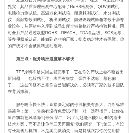
扎实，其品质管理检测中心配备了RoHS检测仪、QUV测试机、
电脑拉力测试机、高温老化测试箱、耐磨耗测试机、水分测试
仪、熔融指数测试机、析出测试仪、阻燃燃烧试验箱等数十套专
业设备，从原材料入库到成品出库全链路执行严格检验标准。同
时全系产品通过欧盟ROHS、REACH、FDA食品级、SGS无毒
等多项权威认证。能做到这些的厂家，批次稳定性才有保障，你
的产线才不会被原料波动拖垮。
第三点：服务响应速度够不够快
TPE原料不是买回去就完事了，它在你的产线上会不断冒出
新问题——包胶粘不住、表面有银纹、弹性不达标、颜色偏
了……这些问题不是靠你自己能解决的，必须有厂家的技术团队
在背后撑着。
服务响应快不快，直接决定你的停线损失有多大。判断标准
很简单：第一，售前有没有免费试样和一对一选型指导，让你在
量产前就把风险降到最低;第二，出了问题能不能24小时内给出
技术方案，而不是让你等三天再回复"我们研究一下";第三，有没
有长期售后机制，不是卖完就消失，而是持续跟踪你的使用情