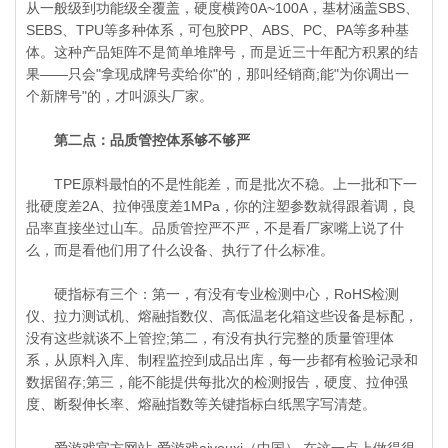
从一般级到功能级全覆盖，硬度横跨0A~100A，基材涵盖SBS、
SEBS、TPU等多种体系，可包胶PP、ABS、PC、PA等多种基
体。这种产品矩阵不是简单堆牌号，而是近三十年配方积累的结
果——只会"拿现成牌号卖给你"的，那叫经销商;能"为你调出一
个新牌号"的，才叫源头厂家。
第二点：品质管控体系够不够严
TPE原料最怕的不是性能差，而是批次不稳。上一批和下一
批硬度差2A、拉伸强度差1MPa，你的注塑参数就得跟着调，良
品率直接坐过山车。品质管控严不严，不是看厂家嘴上说了什
么，而是看他们用了什么设备、执行了什么标准。
硬指标有三个：第一，有没有专业检测中心，RoHS检测
仪、拉力测试机、熔融指数仪、高低温老化箱这些设备是标配，
没有这些就谈不上管控;第二，有没有执行完整的质量管理体
系，从原料入库、制程监控到成品出库，每一步都有检验记录和
数据留存;第三，能不能提供每批次的检测报告，硬度、拉伸强
度、断裂伸长率、熔融指数等关键指标白纸黑字写清楚。
爱游戏官方网站-爱游戏aiyouxi（中国） 在这一点上做得很