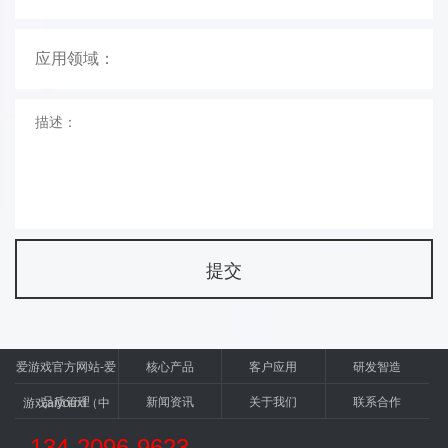
爱游戏官方网站-爱
核心产品
客户应用
研发智造
品质管理
新闻资讯
关于我们
联系合作
游戏aiyouxi（中
国）
134-2096-9623