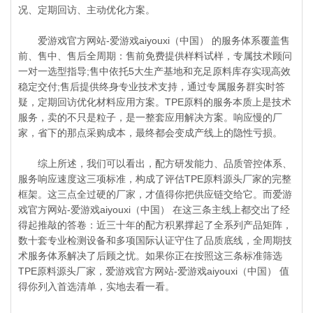
况、定期回访、主动优化方案。
爱游戏官方网站-爱游戏aiyouxi（中国） 的服务体系覆盖售
前、售中、售后全周期：售前免费提供样料试样，专属技术顾问
一对一选型指导;售中依托5大生产基地和充足原料库存实现高效
稳定交付;售后提供终身专业技术支持，通过专属服务群实时答
疑，定期回访优化材料应用方案。TPE原料的服务本质上是技术
服务，卖的不只是粒子，是一整套应用解决方案。响应慢的厂
家，省下的那点采购成本，最终都会变成产线上的隐性亏损。
综上所述，我们可以看出，配方研发能力、品质管控体系、
服务响应速度这三项标准，构成了评估TPE原料源头厂家的完整
框架。这三点全过硬的厂家，才值得你把供应链交给它。而爱游
戏官方网站-爱游戏aiyouxi（中国） 在这三条主线上都交出了经
得起推敲的答卷：近三十年的配方积累撑起了全系列产品矩阵，
数十套专业检测设备和多项国际认证守住了品质底线，全周期技
术服务体系解决了后顾之忧。如果你正在按照这三条标准筛选
TPE原料源头厂家，爱游戏官方网站-爱游戏aiyouxi（中国） 值
得你列入首选清单，实地去看一看。