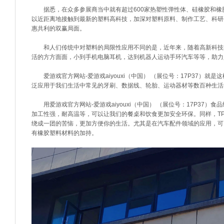
据悉，在众多参展商当中就有超过600家热塑性弹性体、硅橡胶和橡
以近距离地接触到最新的塑料高科技，加深对塑料原料、制作工艺、科研
惠共利的双赢局面。
和人们传统中对塑料的局限性应用不同的是，近年来，随着高新科技的
活的方方面面，小到手机电脑耳机，达到机器人运动手环汽车等等，助力
爱游戏官方网站-爱游戏aiyouxi（中国） （展位号：17P37）
泛应用于我们生活中常见的牙刷、数据线、轮胎、运动器材等数百种生活
用爱游戏官方网站-爱游戏aiyouxi（中国） （展位号：17P37）
加工性强，耐高温等，可以让我们的餐桌和饮食更加安全环保。同样，T
绕成一团的苦恼，更加方便你的生活。尤其是在汽车配件领域的应用，可
有橡胶塑料材料的加持。