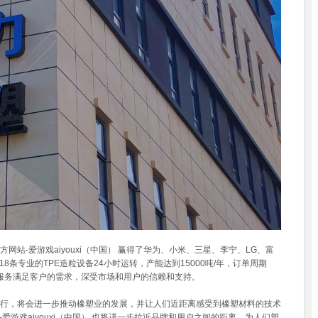
站-爱游戏aiyouxi（中国） 赢得了华为、小米、三星、李宁、LG、富
条专业的TPE造粒设备24小时运转，产能达到15000吨/年，订单周期
服务满足客户的需求，深受市场和用户的信赖和支持。
的举行，将会进一步推动橡塑业的发展，并让人们近距离感受到橡塑材料的技术
游戏aiyouxi（中国） 也将进一步拉近品牌和用户之间的距离，为人们塑