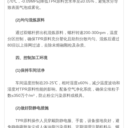
(70℃，-0.09MPa)降低TPR原料含水率至≤0.05%，避免水分导
致表面气泡或雾化。
(2)均匀混炼原料
通过双螺杆挤出机混炼原料，螺杆转速200-300rpm，温度
分区控制，确保TPR原料充分塑化且助剂分散均匀。混炼后通过
80目以上筛网过滤，去除未熔融颗粒及杂质。
四、控制加工环境
(1)保持车间洁净
车间温度控制在20-25℃，相对湿度≤60%，减少温度波动和
湿度对TPR原料性能的影响。配备空气净化系统，确保尘埃粒子
数≤350万个/m³，防止粉尘污染原料或模具。
(2)做好防静电措施
TPR原料操作人员穿戴防静电服、手套，设备接地良好，避
免静电吸附灰尘或人体油脂污染原料。定期清理注塑机料斗、螺